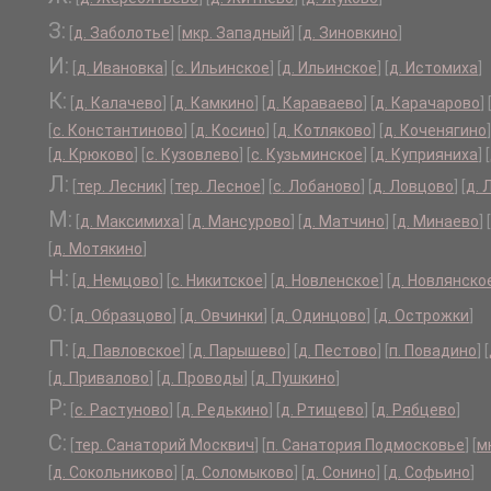
З:
[
д. Заболотье
]
[
мкр. Западный
]
[
д. Зиновкино
]
И:
[
д. Ивановка
]
[
с. Ильинское
]
[
д. Ильинское
]
[
д. Истомиха
]
К:
[
д. Калачево
]
[
д. Камкино
]
[
д. Караваево
]
[
д. Карачарово
]
[
с. Константиново
]
[
д. Косино
]
[
д. Котляково
]
[
д. Коченягино
]
[
д. Крюково
]
[
с. Кузовлево
]
[
с. Кузьминское
]
[
д. Куприяниха
]
[
Л:
[
тер. Лесник
]
[
тер. Лесное
]
[
с. Лобаново
]
[
д. Ловцово
]
[
д. 
М:
[
д. Максимиха
]
[
д. Мансурово
]
[
д. Матчино
]
[
д. Минаево
]
[
[
д. Мотякино
]
Н:
[
д. Немцово
]
[
с. Никитское
]
[
д. Новленское
]
[
д. Новлянско
О:
[
д. Образцово
]
[
д. Овчинки
]
[
д. Одинцово
]
[
д. Острожки
]
П:
[
д. Павловское
]
[
д. Парышево
]
[
д. Пестово
]
[
п. Повадино
]
[
[
д. Привалово
]
[
д. Проводы
]
[
д. Пушкино
]
Р:
[
с. Растуново
]
[
д. Редькино
]
[
д. Ртищево
]
[
д. Рябцево
]
С:
[
тер. Санаторий Москвич
]
[
п. Санатория Подмосковье
]
[
м
[
д. Сокольниково
]
[
д. Соломыково
]
[
д. Сонино
]
[
д. Софьино
]