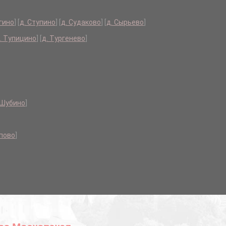
гино
]
[
д. Ступино
]
[
д. Судаково
]
[
д. Сырьево
]
. Тупицино
]
[
д. Тургенево
]
 Шубино
]
упово
]