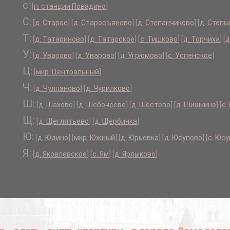
с:
[
п. станции Повадино
]
С:
[
д. Старое
]
[
д. Старосъяново
]
[
д. Степанчиково
]
[
д. Степы
Т:
[
д. Татариново
]
[
д. Татарское
]
[
с. Тишково
]
[
д. Торчиха
]
[
д
У:
[
д. Уварово
]
[
д. Уварово
]
[
д. Угрюмово
]
[
с. Успенское
]
Ц:
[
мкр. Центральный
]
Ч:
[
д. Чулпаново
]
[
д. Чурилково
]
Ш:
[
д. Шахово
]
[
д. Шебочеево
]
[
д. Шестово
]
[
д. Шишкино
]
[
с.
Щ:
[
д. Щеглятьево
]
[
д. Щербинка
]
Ю:
[
д. Юдино
]
[
мкр. Южный
]
[
д. Юрьевка
]
[
д. Юсупово
]
[
с. Юс
Я:
[
д. Яковлевское
]
[
с. Ям
]
[
д. Ярлыково
]