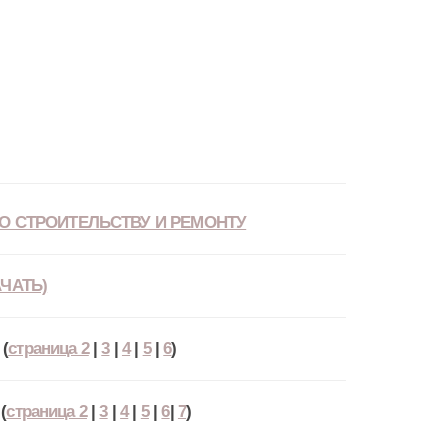
О СТРОИТЕЛЬСТВУ И РЕМОНТУ
ЧАТЬ)
(
страница 2
|
3
|
4
|
5
|
6
)
(
страница 2
|
3
|
4
|
5
|
6
|
7
)