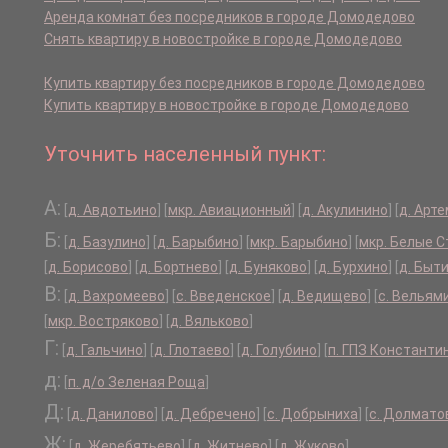
Аренда комнат без посредников в городе Домодедово
Снять квартиру в новостройке в городе Домодедово
Купить квартиру без посредников в городе Домодедово
Купить квартиру в новостройке в городе Домодедово
Уточнить населенный пункт:
А:
[
д. Авдотьино
]
[
мкр. Авиационный
]
[
д. Акулинино
]
[
д. Арт
Б:
[
д. Базулино
]
[
д. Барыбино
]
[
мкр. Барыбино
]
[
мкр. Белые 
[
д. Борисово
]
[
д. Бортнево
]
[
д. Буняково
]
[
д. Бурхино
]
[
д. Быт
В:
[
д. Вахромеево
]
[
с. Введенское
]
[
д. Ведищево
]
[
с. Вельям
[
мкр. Востряково
]
[
д. Вяльково
]
Г:
[
д. Гальчино
]
[
д. Глотаево
]
[
д. Голубино
]
[
п. ГПЗ Константи
д:
[
п. д/о Зеленая Роща
]
Д:
[
д. Данилово
]
[
д. Дебречено
]
[
с. Добрыниха
]
[
с. Долмато
Ж:
[
д. Жеребятьево
]
[
д. Житнево
]
[
д. Жуково
]