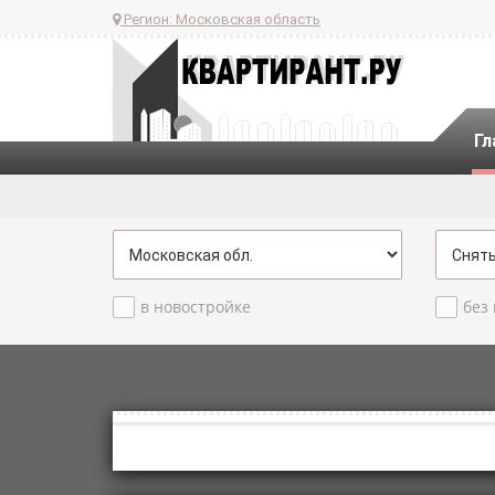
Регион:
Московская область
Гл
в новостройке
без