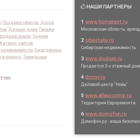
НАШИ ПАРТНЕРЫ
1
www.homerent.ru
я
,
Продажа офисов
,
Доска
Московская область: аре
тки
,
Дачные дома
,
Гаражи
Продажа земли
,
Оценка
2
sibestate.ru
Каталог сайтов
Сибирская недвижимость
 недвижимости
,
База данных
,
 и ремонт
,
Земельные
3
www.divdom.ru
Продается 3-х этажный до
4
dcnov.ru
етчик
Деловой центр "Новь"
5
www.alleurostroi.ru
Территория Евроремонта
6
www.domofon.ru
Домофон.ру - ваша безопас