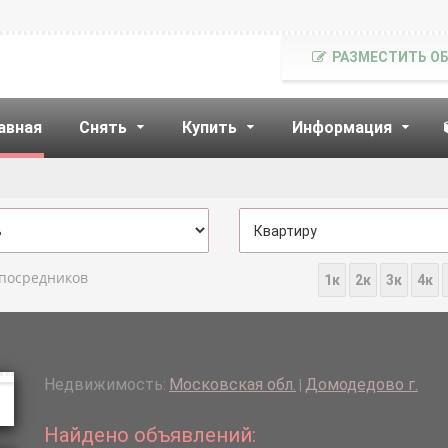
РАЗМЕСТИТЬ О
авная
Снять
Купить
Информация
 посредников
1к
2к
3к
4к
Недвижимость:
Московская обл.
Домодедово г.
|
Найдено объявлений: