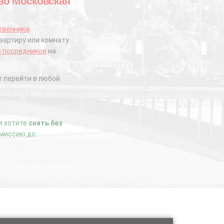
ово Московская
твенника
.
вартиру или комнату
з посредников
на
 перейти в любой
ли хотите
снять без
комиссию до