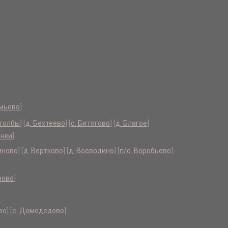
емьево
]
Столбы
]
[
д. Бехтеево
]
[
с. Битягово
]
[
д. Благое
]
инки
]
иново
]
[
д. Вертково
]
[
д. Воеводино
]
[
п/о. Воробьево
]
ново
]
во
]
[
с. Домодедово
]