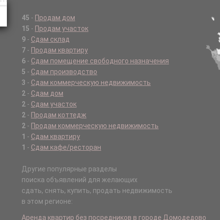
45
-
Продам дом
15
-
Продам участок
9
-
Сдам склад
7
-
Продам квартиру
6
-
Сдам помещение свободного назначения
5
-
Сдам производство
3
-
Сдам коммерческую недвижимость
2
-
Сдам дом
2
-
Сдам участок
2
-
Продам коттедж
2
-
Продам коммерческую недвижимость
1
-
Сдам квартиру
1
-
Сдам кафе/ресторан
Другие популярные разделы
поиска объявлений для желающих
сдать, снять, купить, продать недвижимость
в этом регионе:
Аренда квартир без посредников в городе Домодедово