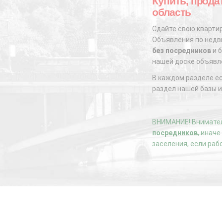
Купить, прода
область
Сдайте свою квартир
Объявления по недви
без посредников
и б
нашей доске объявл
В каждом разделе е
раздел нашей базы и
ВНИМАНИЕ! Внимател
посредников
, инач
заселения, если раб