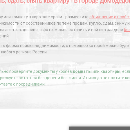
ть, сдать, снять квартиру - в городе Домодед
у или комнату в короткие сроки - разместите
объявление от собс
жимости от собственников по теме продам, куплю, сдам, сниму к
ез агентов, дешево, с фото, можно оставить и найти в разделе
бе
ений.
сть форма поиска недвижимости, с помощью которой можно будет
 любого региона России.
ьно проверяйте документы у хозяев
комнаты
или
квартиры
, ес
е рискуете остаться без денег и без жилья. И никогда не платите 
отаете с посредниками!