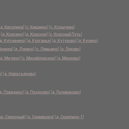
[
д. Киселиха
]
[
с. Кишкино
]
[
с. Колычево
]
[
д. Красино
]
[
д. Красное
]
[
с. Красный Путь
]
д. Купчинино
]
[
д. Курганье
]
[
д. Кутузово
]
[
д. Кучино
]
Лониха
]
[
д. Лукино
]
[
с. Лямцино
]
[
д. Ляхово
]
д. Митино
]
[
с. Михайловское
]
[
д. Михеево
]
е
]
[
д. Новосъяново
]
д. Повадино
]
[
д. Поздново
]
[
д. Поливаново
]
кр. Северный
]
[
д. Семивраги
]
[
д. Скрипино-1
]