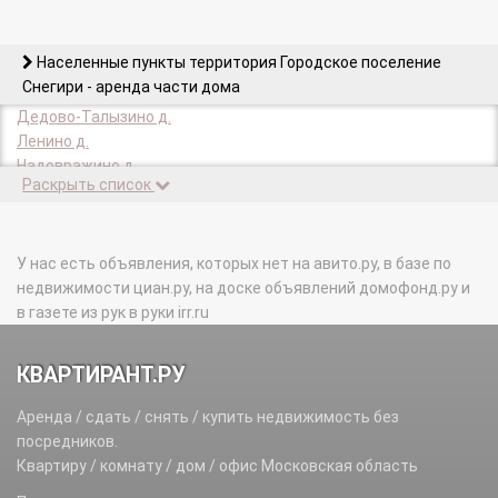
Населенные пункты территория Городское поселение
Снегири - аренда части дома
Дедово-Талызино д.
Ленино д.
Надовражино д.
Раскрыть список
Петровское д.
Садки д.
Селиваниха д.
Снегири дп.
У нас есть объявления, которых нет на авито.ру, в базе по
Турово д.
недвижимости циан.ру, на доске объявлений домофонд.ру и
Хованское д.
в газете из рук в руки irr.ru
КВАРТИРАНТ.РУ
Аренда / сдать / снять / купить недвижимость без
посредников.
Квартиру / комнату / дом / офис Московская область