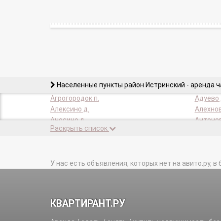
Населенные пункты район Истринский - аренда 
Агрогородок п.
Адуево 
Алексино д.
Алехнов
Аносино д.
Антонов
Раскрыть список
Березовка х.
Бодрово
Борисково д.
Борки д
Будьково д.
Бужаров
Бутырки д.
У нас есть объявления, которых нет на авито.ру, в 
Василье
Веретенки д.
Верхурт
Восход (ЗАТО) п.
Высоков
Глебово-Избище д.
Глебовс
КВАРТИРАНТ.РУ
Гомово д.
Гордово
Горнево д.
Городск