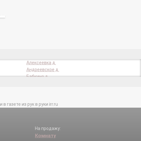
Алексеевка д.
Андреевское д.
Бабкино д.
Борзые д.
Брыково д.
Буньково д.
газете из рук в руки irr.ru
Вельяминово д.
Воскресенки д.
Глебово д.
Головино д.
На продажу:
Горки (Ядроминское с/п) д.
Комнату
Граворново д.