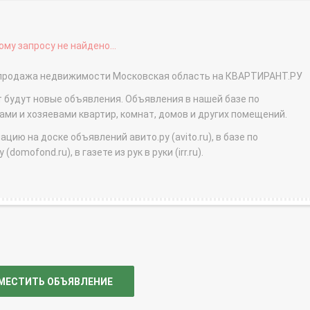
му запросу не найдено...
 - продажа недвижимости Московская область на КВАРТИРАНТ.РУ
т будут новые объявления. Объявления в нашей базе по
и и хозяевами квартир, комнат, домов и других помещений.
ю на доске объявлений авито.ру (avito.ru), в базе по
domofond.ru), в газете из рук в руки (irr.ru).
МЕСТИТЬ ОБЪЯВЛЕНИЕ