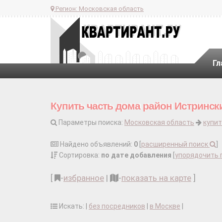
Регион:
Московская область
Гл
Купить часть дома район Истринск
Параметры поиска:
Московская область
купит
Найдено объявлений:
0
[
расширенный поиск
]
Сортировка:
по дате добавления
[
упорядочить 
[
-
избранное
|
-
показать на карте
]
Искать: |
без посредников
|
в Москве
|