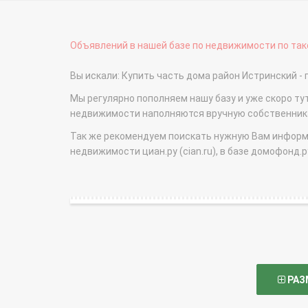
Объявлений в нашей базе по недвижимости по тако
Вы искали: Купить часть дома район Истринский
Мы регулярно пополняем нашу базу и уже скоро ту
недвижимости наполняются вручную собственникам
Так же рекомендуем поискать нужную Вам информаци
недвижимости циан.ру (cian.ru), в базе домофонд.ру (
РАЗ