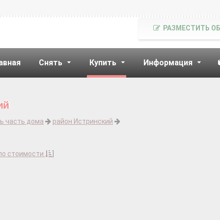
РАЗМЕСТИТЬ О
авная
Снять
Купить
Информация
ий
ь часть дома
район Истринский
по стоимости
]