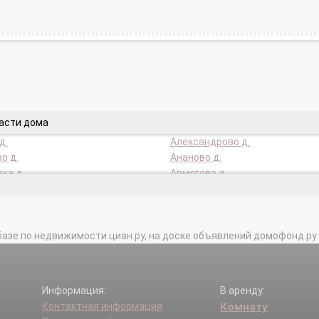
части дома
д.
Александрово д.
о д.
Ананово д.
ка д.
Армягово д.
 д.
Большое Ушаково д.
.
Бочкино д.
о д.
Букарево д.
базе по недвижимости циан.ру, на доске объявлений домофонд.ру и в 
вское-Голохвастово д.
Веледниково д.
ово д.
Воронино д.
о д.
Гидроузла им Куйбышева п.
кий п.
Глинки д.
Информация:
В аренду:
 д.
Горки (Букаревское с/п) д.
Контактная информация
Комнату
ое поселение Снегири тер.
Горшково д.