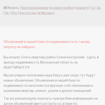
Искать: |
без посредников
|
в новостройке
|
комнату
|
1к.
|
2к.
|
3к.
|
4+к.
|
посуточно
|
в Москве
|
Объявлений в нашей базе по недвижимости по такому
запросу не найдено...
Вы искали: Снять квартиру район Солнечногорский - сдать в
аренду недвижимость Московская область на
КВАРТИРАНТ.РУ
Мы регулярно пополняем нашу базу и уже скоро тут будут
новые объявления. Объявления в нашей базе по
недвижимости наполняются вручную собственниками и
хозяевами квартир, комнат, домов и других помещений.
Так же рекомендуем поискать нужную Вам информацию на
доске объявлений авито.ру (avito.ru), в базе по