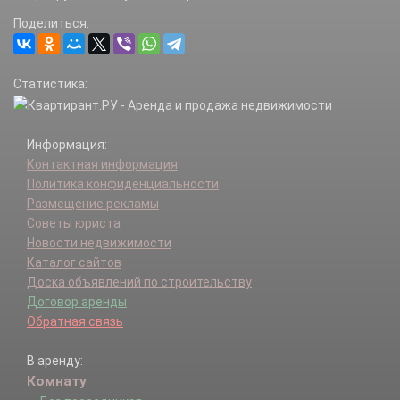
Болдино д.
Поделиться:
Болкашино д.
Большаково д.
Большое Снопово д.
Статистика:
Бородино д.
Брехово д.
Бунтеиха д.
Информация:
Бухарово д.
Контактная информация
Васюково д.
Политика конфиденциальности
Вельево д.
Размещение рекламы
Веревское д.
Советы юриста
Вертлино д.
Новости недвижимости
Верхнеклязьминского лесничества п.
Каталог сайтов
Владычино д.
Доска объявлений по строительству
Воробьево д.
Договор аренды
Гигирево д.
Обратная связь
Глазово д.
Голиково д.
В аренду:
Головково д.
Комнату
Голубое д.