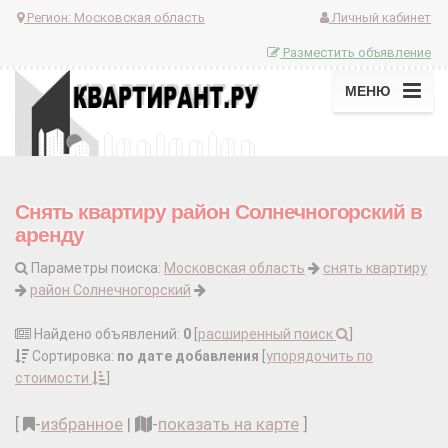
Регион:
Московская область
Личный кабинет
Разместить объявление
МЕНЮ
Снять квартиру район Солнечногорский в
аренду
Параметры поиска:
Московская область
снять квартиру
район Солнечногорский
Найдено объявлений:
0
[
расширенный поиск
]
Сортировка:
по дате добавления
[
упорядочить по
стоимости
]
[
-
избранное
|
-
показать на карте
]