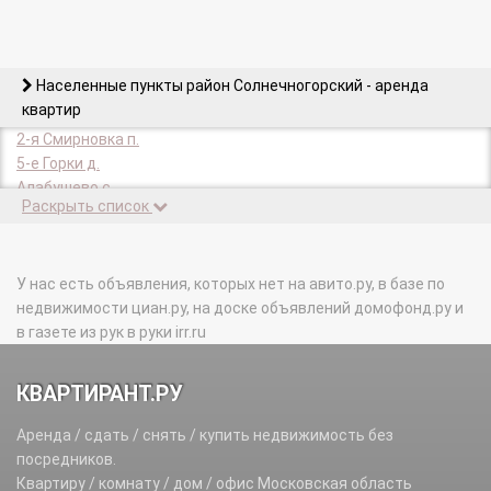
Населенные пункты район Солнечногорский - аренда
квартир
2-я Смирновка п.
5-е Горки д.
Алабушево с.
Раскрыть список
Алексеевское д.
Андреевка рп.
Бакеево д.
Баранцево д.
У нас есть объявления, которых нет на авито.ру, в базе по
Барское-Мелечкино д.
недвижимости циан.ру, на доске объявлений домофонд.ру и
Бедово д.
в газете из рук в руки irr.ru
Безверхово д.
Белавино д.
КВАРТИРАНТ.РУ
Бережки д.
Березки п.
Аренда / сдать / снять / купить недвижимость без
Берсеневка д.
посредников.
Благовещенка д.
Квартиру / комнату / дом / офис Московская область