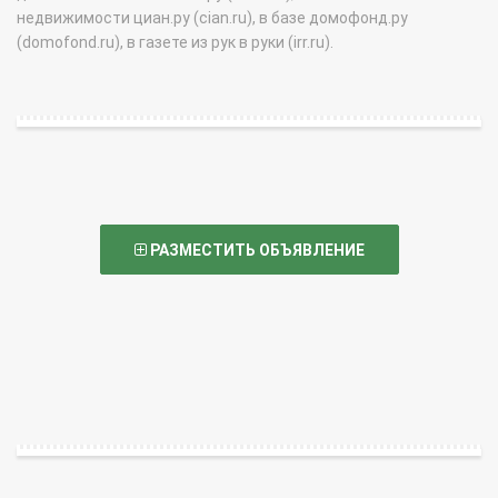
недвижимости циан.ру (cian.ru), в базе домофонд.ру
(domofond.ru), в газете из рук в руки (irr.ru).
РАЗМЕСТИТЬ ОБЪЯВЛЕНИЕ