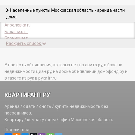
Населенные пункты Московская область - аренда части
дома
Апрелевка г.
Балашиха г.
Бронницы г.
Раскрыть список
Булатниковское с/п.
Верея г.
Видное г.
Володарское с/п.
У нас есть объявления, которых нет на авито.ру, в базе по
Волоколамск г.
недвижимости циан.ру, на доске объявлений домофонд.ру и
Волоколамский р-н.
в газете из рук в руки irr.ru
Воскресенск г.
Воскресенский р-н.
КВАРТИРАНТ.РУ
Высоковск г.
Голицыно г.
Аренда / сдать / снять / купить недвижимость без
Горки Ленинские пгт.
посредников.
Городское поселение Снегири тер.
Квартиру / комнату / дом / офис Московская область
Дедовск г.
Поделиться:
Дзержинский г.