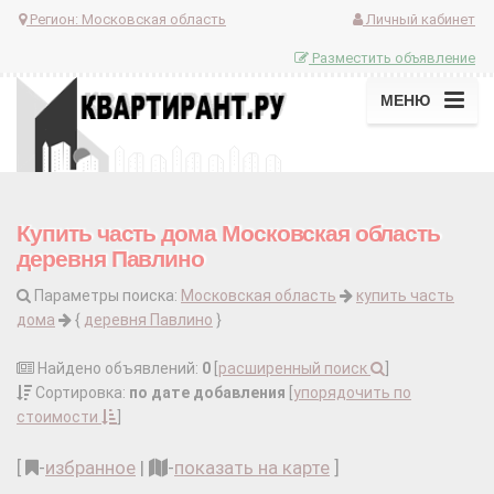
Регион:
Московская область
Личный кабинет
Разместить объявление
МЕНЮ
Купить часть дома Московская область
деревня Павлино
Параметры поиска:
Московская область
купить часть
дома
{
деревня Павлино
}
Найдено объявлений:
0
[
расширенный поиск
]
Сортировка:
по дате добавления
[
упорядочить по
стоимости
]
[
-
избранное
|
-
показать на карте
]