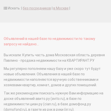
Искать: |
без посредников
|
в Москве
|
Объявлений в нашей базе по недвижимости по такому
запросу не найдено...
Вы искали: Купить часть дома Московская область деревня
Павлино - продажа недвижимости на КВАРТИРАНТ.РУ
Мы регулярно пополняем нашу базу и уже скоро тут будут
новые объявления. Объявления в нашей базе по
недвижимости наполняются вручную собственниками и
хозяевами квартир, комнат, домов и других помещений.
Так же рекомендуем поискать нужную Вам информацию на
доске объявлений авито.ру (avito.ru), в базе по
недвижимости циан.ру (cian.ru), в базе домофонд.ру
(domofond.ru), в газете из рук в руки (irr.ru).