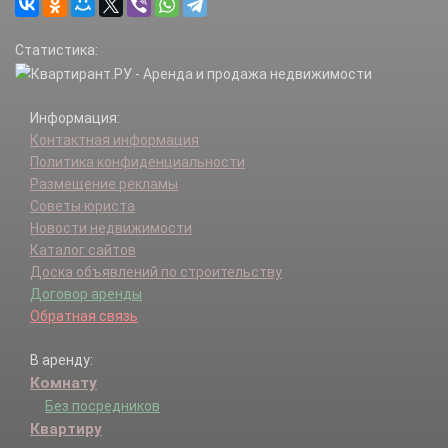
Дмитров г.
Дмитровский р-н.
Статистика:
Долгопрудный г.
Домодедово г.
Дрезна г.
Информация:
Дубна г.
Контактная информация
Егорьевск г.
Политика конфиденциальности
Егорьевский г.о..
Размещение рекламы
Жуковский г.
Советы юриста
Зарайск г.
Новости недвижимости
Зарайский р-н.
Каталог сайтов
Звенигород г.
Доска объявлений по строительству
Ивантеевка г.
Договор аренды
Истра г.
Обратная связь
Истринский р-н.
Кашира г.
В аренду:
Кашира-8 г.
Комнату
Каширский г.о..
Климовск г.
Без посредников
Клин г.
Квартиру