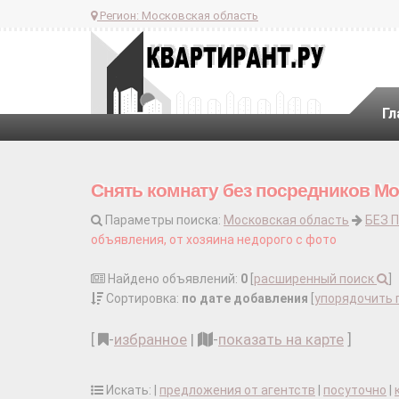
Регион:
Московская область
Гл
Снять комнату без посредников Мо
Параметры поиска:
Московская область
БЕЗ 
объявления, от хозяина недорого с фото
Найдено объявлений:
0
[
расширенный поиск
]
Сортировка:
по дате добавления
[
упорядочить 
[
-
избранное
|
-
показать на карте
]
Искать: |
предложения от агентств
|
посуточно
|