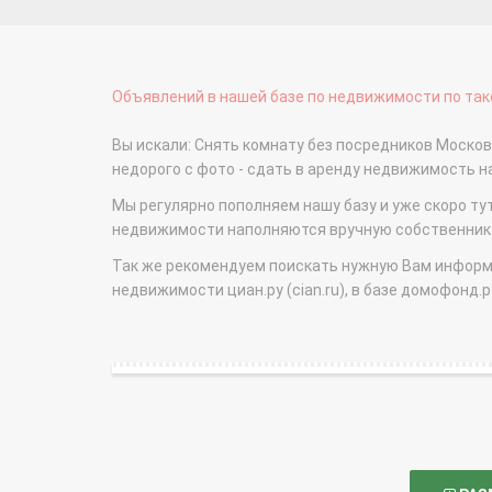
Объявлений в нашей базе по недвижимости по тако
Вы искали: Снять комнату без посредников Моско
недорого с фото - сдать в аренду недвижимость 
Мы регулярно пополняем нашу базу и уже скоро ту
недвижимости наполняются вручную собственникам
Так же рекомендуем поискать нужную Вам информаци
недвижимости циан.ру (cian.ru), в базе домофонд.ру (