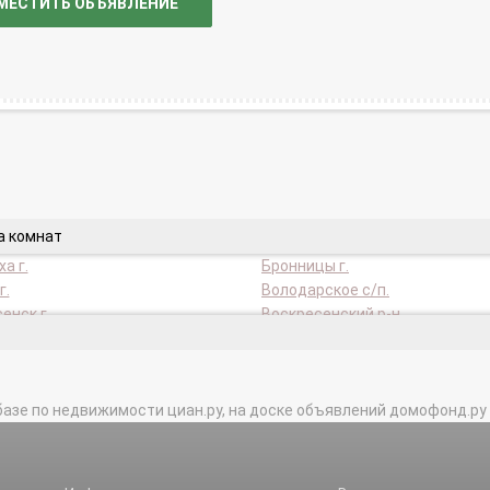
МЕСТИТЬ ОБЪЯВЛЕНИЕ
а комнат
а г.
Бронницы г.
г.
Володарское с/п.
енск г.
Воскресенский р-н.
енинские пгт.
Городское поселение Снегири 
 г.
Дмитровский р-н.
г.
Дубна г.
базе по недвижимости циан.ру, на доске объявлений домофонд.ру и в 
ий г.
Зарайск г.
вка г.
Истра г.
8 г.
Каширский г.о..
й р-н.
Коломенский р-н.