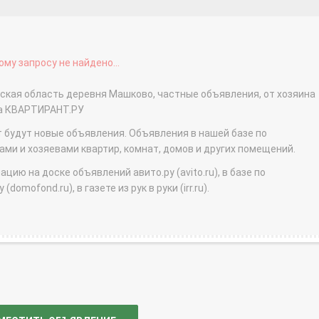
му запросу не найдено...
вская область деревня Машково, частные объявления, от хозяина
на КВАРТИРАНТ.РУ
т будут новые объявления. Объявления в нашей базе по
и и хозяевами квартир, комнат, домов и других помещений.
ю на доске объявлений авито.ру (avito.ru), в базе по
domofond.ru), в газете из рук в руки (irr.ru).