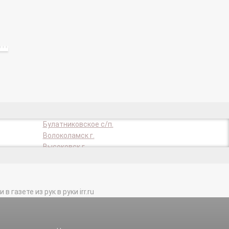
Булатниковское с/п.
Волоколамск г.
Высоковск г.
тер.
Дедовск г.
Долгопрудный г.
Егорьевск г.
газете из рук в руки irr.ru
Зарайский р-н.
Истринский р-н.
Климовск г.
Коломна г.