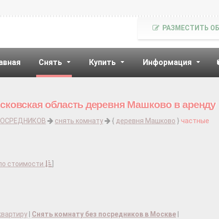
РАЗМЕСТИТЬ О
авная
Снять
Купить
Информация
сковская область деревня Машково в аренду
ПОСРЕДНИКОВ
снять комнату
{
деревня Машково
}
частные
по стоимости
]
квартиру
|
Снять комнату без посредников в Москве
|